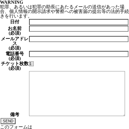
WARNING
犯罪、あるいは犯罪の助長に
あたる
メールの送信が
あった場
合、
個人情報の開示請求や
警察への被害届の提出等の
法的手続
きを
行います。
日付
お名前
(必須)
メールアドレ
ス
(必須)
電話番号
(必須)
チケット枚数
(必須)
備考
このフォームは