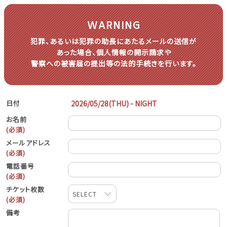
WARNING
犯罪、あるいは犯罪の助長に
あたる
メールの送信が
あった場合、
個人情報の開示請求や
警察への被害届の提出等の
法的手続きを
行います。
日付
お名前
(必須)
メールアドレス
(必須)
電話番号
(必須)
チケット枚数
SELECT
(必須)
備考