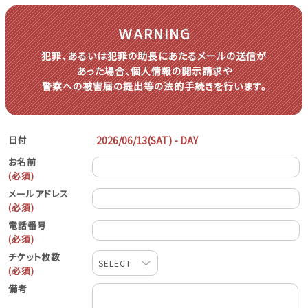
WARNING
犯罪、あるいは犯罪の助長に
あたる
メールの送信が
あった場合、
個人情報の開示請求や
警察への被害届の提出等の
法的手続きを
行います。
日付
お名前
(必須)
メールアドレス
(必須)
電話番号
(必須)
チケット枚数
SELECT
(必須)
備考