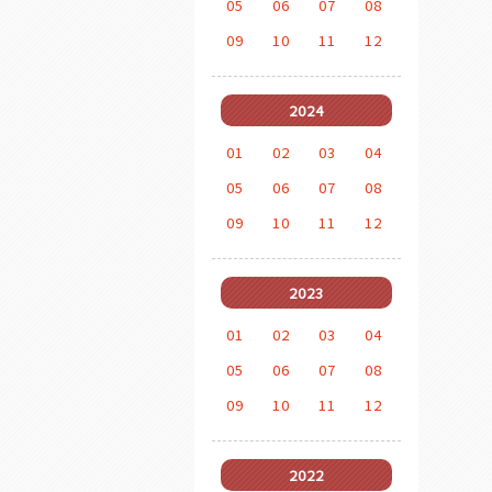
05
06
07
08
09
10
11
12
2024
01
02
03
04
05
06
07
08
09
10
11
12
2023
01
02
03
04
05
06
07
08
09
10
11
12
2022