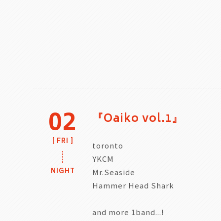
02
『Oaiko vol.1』
FRI
toronto
YKCM
NIGHT
Mr.Seaside
Hammer Head Shark
and more 1band...!