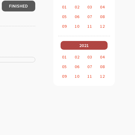
FINISHED
01
02
03
04
05
06
07
08
09
10
11
12
2021
01
02
03
04
05
06
07
08
09
10
11
12