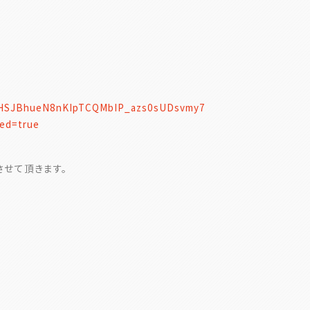
d/1HSJBhueN8nKIpTCQMbIP_azs0sUDsvmy7
ted=true
せて頂きます。