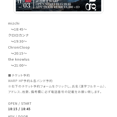
mizchi
⠀↪︎18:45〜
クロロカンナ
⠀↪︎19:30〜
ChroniCloop
⠀↪︎20:15〜
the knowlus
⠀↪︎21:00〜
■チケット予約
WARP HP予約＆各バンド予約
※右下のチケット予約フォームをクリックし、氏名（漢字フルネーム）、
アドレス、枚数、備考欄に必ず電話番号の記載をお願い致します。
OPEN / START
18:15 / 18:45
ADV / DOOR