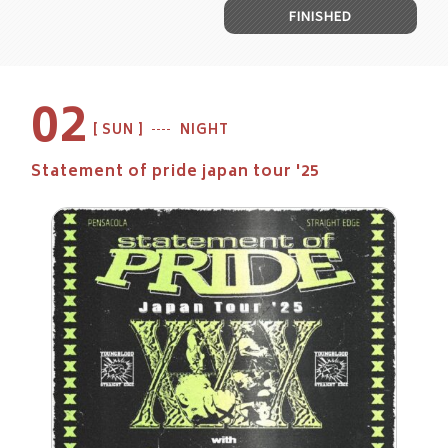
FINISHED
02
SUN
NIGHT
Statement of pride japan tour '25