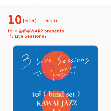
10
MON
NIGHT
toi × 吉祥寺WARP presents
『3 Live Sessions』