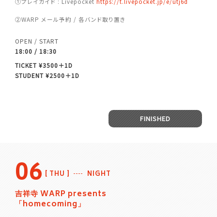
①プレイガイド : Livepocket
https://t.livepocket.jp/e/utj6d
②WARP メール予約 / 各バンド取り置き
OPEN / START
18:00 / 18:30
TICKET ¥3500＋1D
STUDENT ¥2500＋1D
FINISHED
06
THU
NIGHT
吉祥寺 WARP presents
「homecoming」