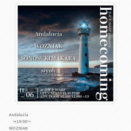
Andalucía
↪︎19:00〜
WOZNIAK