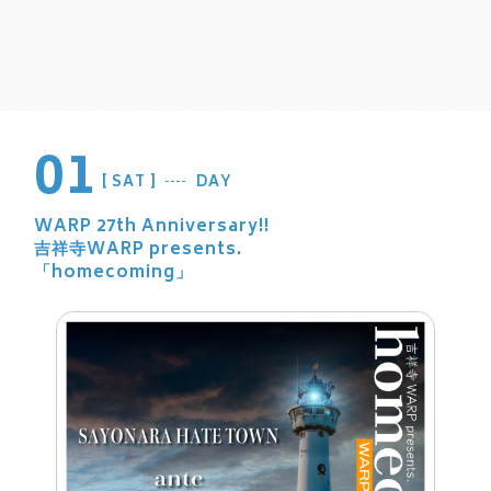
01
SAT
DAY
WARP 27th Anniversary!!
吉祥寺WARP presents.
「homecoming」