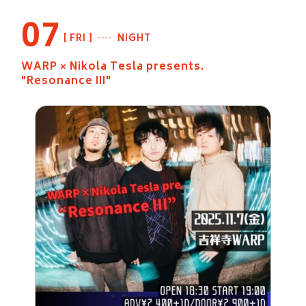
07
FRI
NIGHT
WARP × Nikola Tesla presents.
"Resonance III"