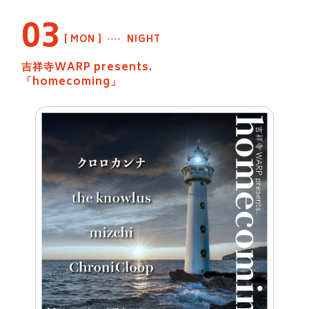
03
MON
NIGHT
吉祥寺WARP presents.
「homecoming」