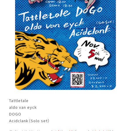
Tattletale
aldo van eyck
DOGO
Acidclank（Solo set）