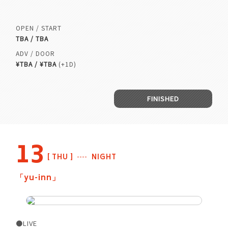
OPEN / START
TBA / TBA
ADV / DOOR
¥TBA / ¥TBA
(+1D)
FINISHED
13
THU
NIGHT
「yu-inn」
●LIVE