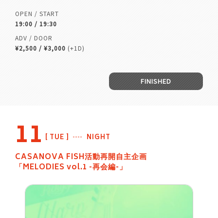
OPEN / START
19:00 / 19:30
ADV / DOOR
¥2,500 / ¥3,000
(+1D)
FINISHED
11
TUE
NIGHT
CASANOVA FISH活動再開自主企画
「MELODIES vol.1 -再会編-」