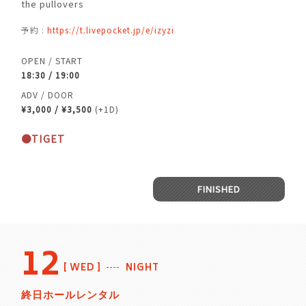
the pullovers
予約 :
https://
t.livepocket.jp/e/izyzi
OPEN / START
18:30 / 19:00
ADV / DOOR
¥3,000 / ¥3,500
(+1D)
●TIGET
FINISHED
12
WED
NIGHT
終日ホールレンタル