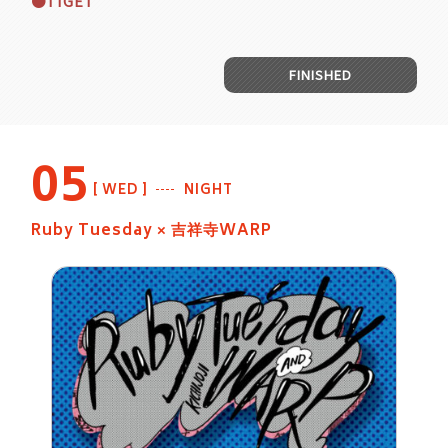
●TIGET
FINISHED
05
WED
NIGHT
Ruby Tuesday × 吉祥寺WARP