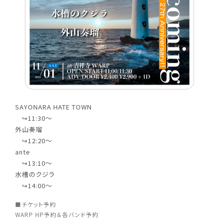
SAYONARA HATE TOWN
↪︎11:30〜
外山奏瑠
↪︎12:20〜
ante
↪︎13:10〜
水槽のクジラ
↪︎14:00〜
■チケット予約
WARP HP予約＆各バンド予約