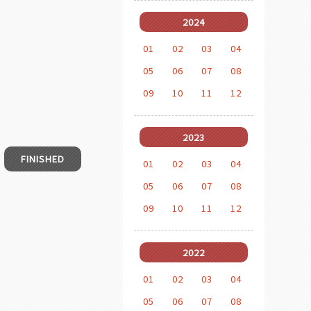
2024
01
02
03
04
05
06
07
08
09
10
11
12
2023
FINISHED
01
02
03
04
05
06
07
08
09
10
11
12
2022
01
02
03
04
05
06
07
08