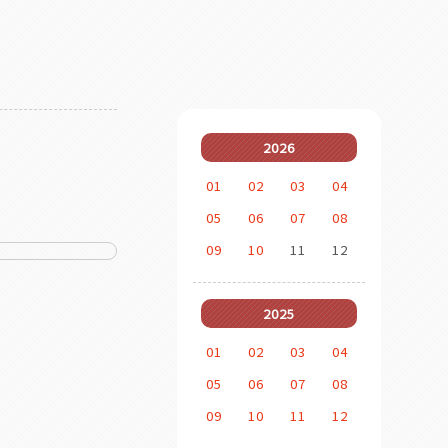
2026
01
02
03
04
05
06
07
08
09
10
11
12
2025
01
02
03
04
05
06
07
08
09
10
11
12