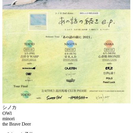
シノカ
OWl
minori
the Brave Deer