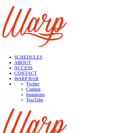
SCHEDULES
ABOUT
ACCESS
CONTACT
WARP BAR
Twitter
Casting
Insta
gram
You
Tube