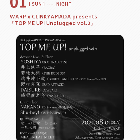
01
SUN
NIGHT
WARP x CLINKYAMADA presents
「TOP ME UP! Unplugged vol.2」