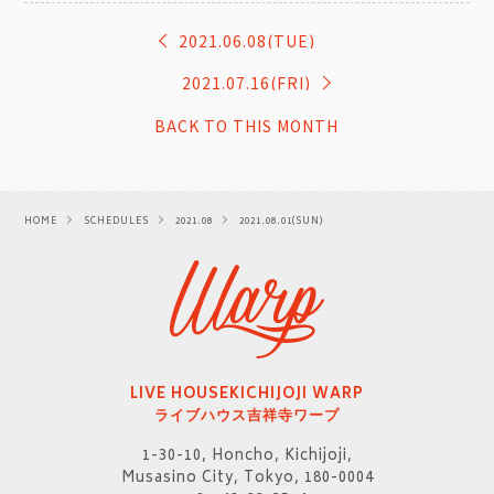
2021.06.08(TUE)
2021.07.16(FRI)
BACK TO THIS MONTH
HOME
SCHEDULES
2021.08
2021.08.01(SUN)
LIVE HOUSE
KICHIJOJI WARP
ライブハウス
吉祥寺ワープ
1-30-10, Honcho, Kichijoji,
Musasino City, Tokyo, 180-0004