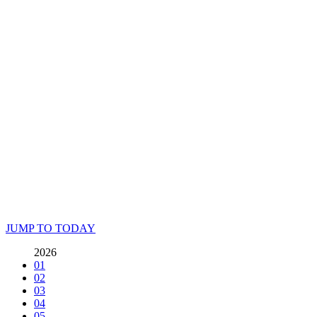
→WARP予約 : warpticket@rinkydinkstudio.com
氏名（漢字フルネーム）、アドレス、枚数、備考欄に必ず電
話番号の記載をお願いいたします。
■入場順
Livepocket→WARPメール予約＆各アーティスト予約
■注意事項
※本公演は動員人数制限を設けて開催させて頂きます。
※入場時に消毒、検温を行います。
※マスク着用必須となります。
OPEN / START
18:00 / 18:30
ADV / DOOR
¥2500 / ¥3000
(+1D)
JUMP TO TODAY
●Livepocket
◎チケット取り扱い ※ 10/24（日）10:00〜販売
2026
開始
01
02
03
04
05