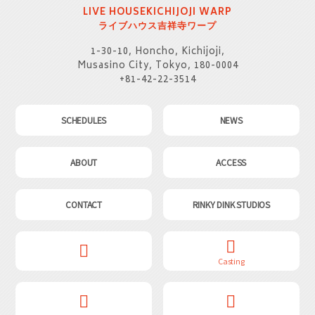
LIVE HOUSE
KICHIJOJI WARP
ライブハウス
吉祥寺ワープ
1-30-10, Honcho, Kichijoji,
Musasino City, Tokyo, 180-0004
+81-42-22-3514
SCHEDULES
NEWS
ABOUT
ACCESS
CONTACT
RINKY DINK STUDIOS
Casting