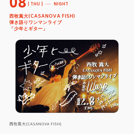
08
THU
NIGHT
西牧嵩大(CASANOVA FISH)
弾き語りワンマンライブ
「少年とギター」
西牧嵩大(CASANOVA FISH)