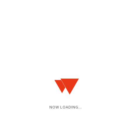
■チケット予約
WARP HP予約＆各バンド予約
※右下のチケット予約フォームをクリックし、氏名（漢字フルネーム）、
アドレス、枚数、備考欄に必ず電話番号の記載をお願い致します。
NOW LOADING...
■注意事項
※本公演は動員人数制限を設けて開催させて頂きます。
※入場時に消毒、検温を行います。