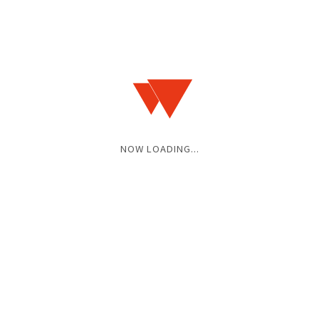
し、氏名（漢字フルネーム）、アドレス、枚数の記
NOW LOADING...