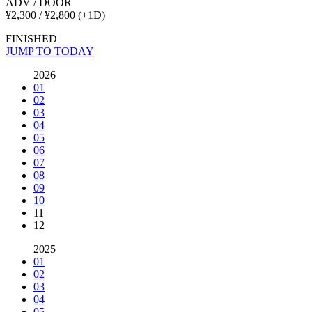
ADV / DOOR
¥2,300 / ¥2,800
(+1D)
FINISHED
JUMP TO TODAY
2026
01
02
03
04
05
06
07
08
09
10
11
12
2025
01
02
03
04
05