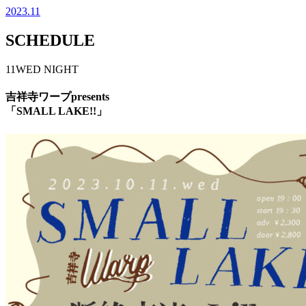
2023.11
SCHEDULE
11
WED
NIGHT
吉祥寺ワープpresents
「SMALL LAKE!!」