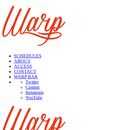
SCHEDULES
ABOUT
ACCESS
CONTACT
WARP BAR
Twitter
Casting
Insta
gram
You
Tube