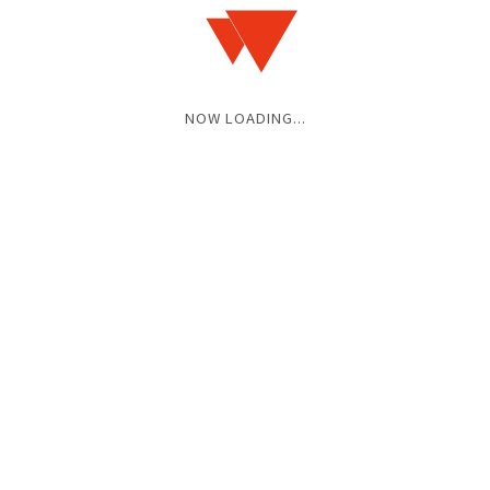
¥5,000 / ¥Ask
(+1D)
●e+
1/20(土) 12:00〜 販売開始
NOW LOADING...
2024.02.19(MON)
2024.02.15(THU)
BACK TO THIS MONTH
HOME
SCHEDULES
2024.02
2024.02.14(WED)