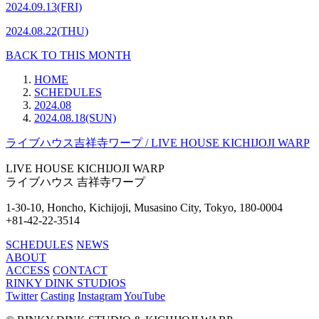
2024.09.13(FRI)
2024.08.22(THU)
BACK TO THIS MONTH
HOME
SCHEDULES
2024.08
2024.08.18(SUN)
ライブハウス吉祥寺ワープ / LIVE HOUSE KICHIJOJI WARP
LIVE HOUSE
KICHIJOJI WARP
ライブハウス
吉祥寺ワープ
1-30-10, Honcho, Kichijoji,
Musasino City, Tokyo, 180-0004
+81-42-22-3514
SCHEDULES
NEWS
ABOUT
ACCESS
CONTACT
RINKY DINK STUDIOS
Twitter
Casting
Insta
gram
You
Tube