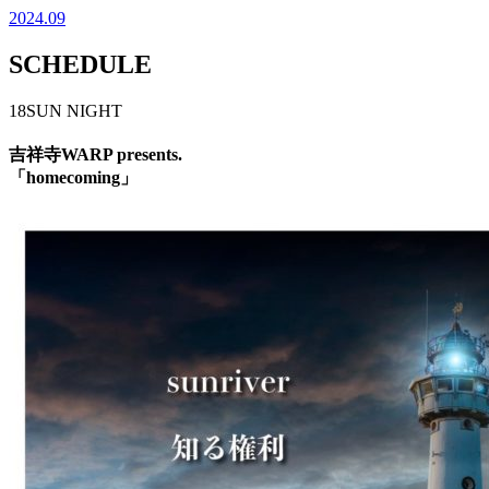
2024.09
SCHEDULE
18
SUN
NIGHT
吉祥寺WARP presents.
「homecoming」