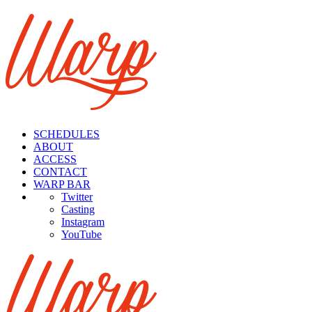
SCHEDULES
ABOUT
ACCESS
CONTACT
WARP BAR
Twitter
Casting
Insta
gram
You
Tube