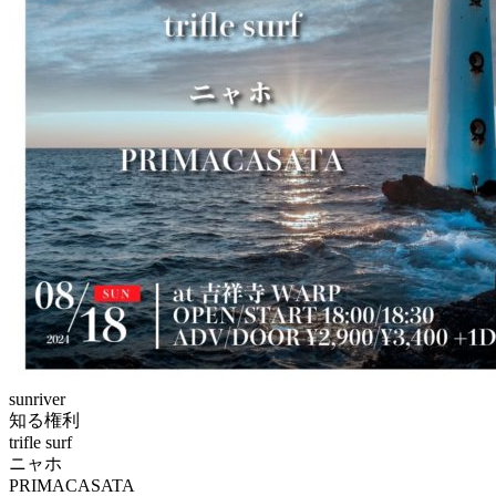
sunriver
知る権利
trifle surf
ニャホ
PRIMACASATA