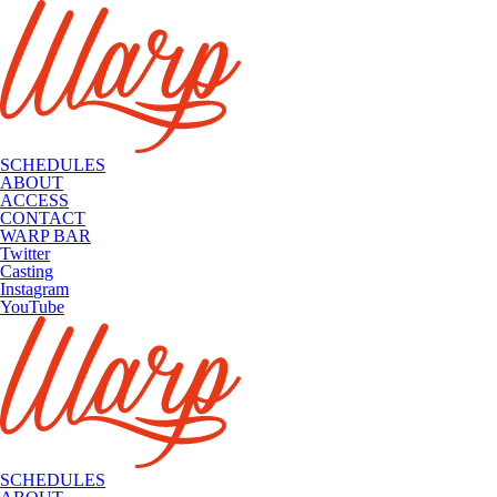
SCHEDULES
ABOUT
ACCESS
CONTACT
WARP BAR
Twitter
Casting
Insta
gram
You
Tube
SCHEDULES