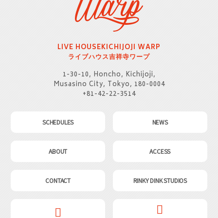
LIVE HOUSE
KICHIJOJI WARP
ライブハウス
吉祥寺ワープ
1-30-10, Honcho, Kichijoji,
Musasino City, Tokyo, 180-0004
+81-42-22-3514
SCHEDULES
NEWS
ABOUT
ACCESS
CONTACT
RINKY DINK STUDIOS