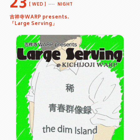
23
WED
NIGHT
吉祥寺WARP presents.
「Large Serving」