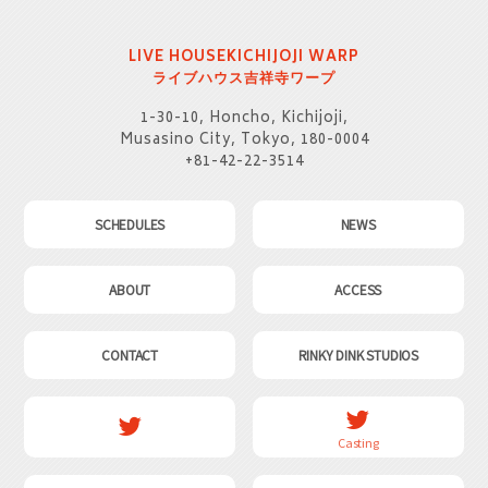
LIVE HOUSE
KICHIJOJI WARP
ライブハウス
吉祥寺ワープ
1-30-10, Honcho, Kichijoji,
Musasino City, Tokyo, 180-0004
+81-42-22-3514
SCHEDULES
NEWS
ABOUT
ACCESS
CONTACT
RINKY DINK STUDIOS
Casting