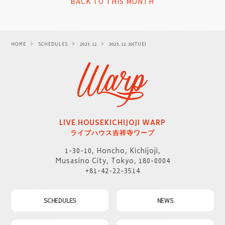
BACK TO THIS MONTH
HOME
SCHEDULES
2025.12
2025.12.30(TUE)
LIVE HOUSE
KICHIJOJI WARP
ライブハウス
吉祥寺ワープ
1-30-10, Honcho, Kichijoji,
Musasino City, Tokyo, 180-0004
+81-42-22-3514
SCHEDULES
NEWS