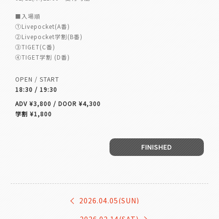
■入場順
①Livepocket(A番)
②Livepocket学割(B番)
③TIGET(C番)
④TIGET学割 (D番)
OPEN / START
18:30 / 19:30
ADV ¥3,800 / DOOR ¥4,300
学割 ¥1,800
FINISHED
2026.04.05(SUN)