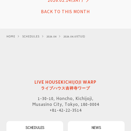
2026.02.14(SAT)
BACK TO THIS MONTH
HOME
SCHEDULES
2026.04
2026.04.07(TUE)
LIVE HOUSE
KICHIJOJI WARP
ライブハウス
吉祥寺ワープ
1-30-10, Honcho, Kichijoji,
Musasino City, Tokyo, 180-0004
+81-42-22-3514
SCHEDULES
NEWS